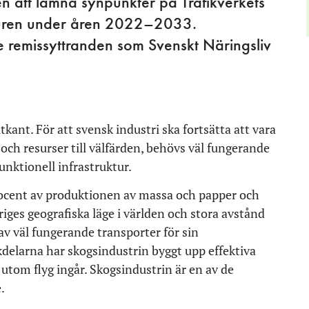
en att lämna synpunkter på Trafikverkets
rukturen under åren 2022–2033.
e remissyttranden som Svenskt Näringsliv
kant. För att svensk industri ska fortsätta att vara
ch resurser till välfärden, behövs väl fungerande
unktionell infrastruktur.
rocent av produktionen av massa och papper och
iges geografiska läge i världen och stora avstånd
v väl fungerande transporter för sin
delarna har skogsindustrin byggt upp effektiva
g utom flyg ingår. Skogsindustrin är en av de
.