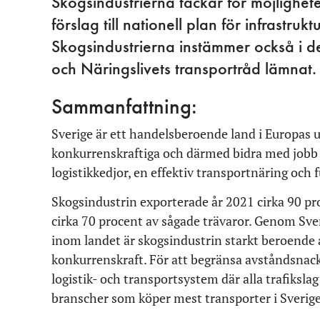
Skogsindustrierna tackar för möjlighet
förslag till nationell plan för infrast
Skogsindustrierna instämmer också i d
och Näringslivets transportråd lämnat.
Sammanfattning:
Sverige är ett handelsberoende land i Europas ut
konkurrenskraftiga och därmed bidra med jobb o
logistikkedjor, en effektiv transportnäring och f
Skogsindustrin exporterade år 2021 cirka 90 p
cirka 70 procent av sågade trävaror. Genom Sver
inom landet är skogsindustrin starkt beroende a
konkurrenskraft. För att begränsa avståndsnack
logistik- och transportsystem där alla trafiksla
branscher som köper mest transporter i Sverige