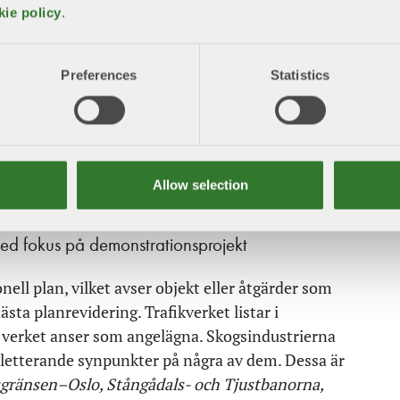
kie policy
.
issa delar av planförslaget som bör omvärderas inför
Preferences
Statistics
 utanför nationell plan
nvägsanläggning behöver utvecklas
av konkurrenskraft
Allow selection
tt omfatta fler godsåtgärder
med fokus på demonstrationsprojekt
ell plan, vilket avser objekt eller åtgärder som
sta planrevidering. Trafikverket listar i
 verket anser som angelägna. Skogsindustrierna
pletterande synpunkter på några av dem. Dessa är
sgränsen–Oslo, Stångådals- och Tjustbanorna,