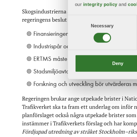
our
integrity policy
and
coo
Skogsindustrierna ansvar vidare att det finns v
regeringens beslut om slutgiltig plan:
Consent
Necessary
Selection
Finansieringen av nya stambanor bör ligga
Industrispår och koppling till statlig jär
ERTMS måste genomföras med beaktande 
Deny
Stadsmiljöavtalen behöver utvecklas för a
Forskning och utveckling bör utvärderas 
Regeringen brukar ange utpekade brister i Nation
Trafikverket ska ta fram ett underlag om inför nä
planförslaget också några utpekade brister som
instämmer i Trafikverkets förslag och har kom
Fördjupad utredning
av stråket Stockholm–rik