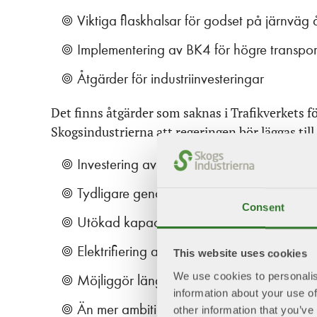
Viktiga flaskhalsar för godset på järnväg
Implementering av BK4 för högre transporte
Åtgärder för industriinvesteringar
Det finns åtgärder som saknas i Trafikverkets för
Skogsindustrierna att regeringen bör läggas till 
Investering av ny isbrytarflotta
Tydligare genomförande av Nationella go
Consent
Utökad kapacitet Karlstad-Kil för att möte
Elektrifiering av tvärbanorna i Norrland
This website uses cookies
We use cookies to personalis
Möjliggör längre lastbilar genom ändring 
information about your use of
Än mer ambitiös satsning på elektrifiering
other information that you’ve