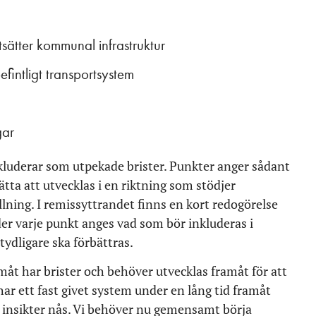
tsätter kommunal infrastruktur
efintligt transportsystem
gar
nkluderar som utpekade brister. Punkter anger sådant
tta att utvecklas i en riktning som stödjer
lning. I remissyttrandet finns en kort redogörelse
der varje punkt anges vad som bör inkluderas i
tydligare ska förbättras.
måt har brister och behöver utvecklas framåt för att
har ett fast givet system under en lång tid framåt
 insikter nås. Vi behöver nu gemensamt börja