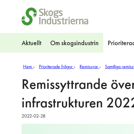
Snabblänkar
Navigation
Aktuellt
Om skogsindustrin
Prioritera
Hem
Prioriterade frågor
Remissvar
Samtliga remiss
Remissyttrande över 
infrastrukturen 2
2022-02-28