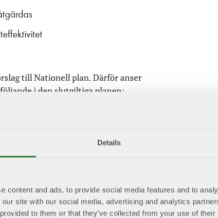
 åtgärdas
ffektivitet
slag till Nationell plan. Därför anser
följande i den slutgiltiga planen:
dstransportstrategin
Details
 upp industriinvestering
e content and ads, to provide social media features and to analy
i Trafikförordningen
 our site with our social media, advertising and analytics partn
 av vägnätet
 provided to them or that they’ve collected from your use of the