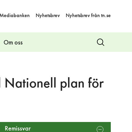
Mediabanken
Nyhetsbrev
Nyhetsbrev från tn.se
Om oss
Visa
sök
l Nationell plan för
Remissvar
öppna
undermeny