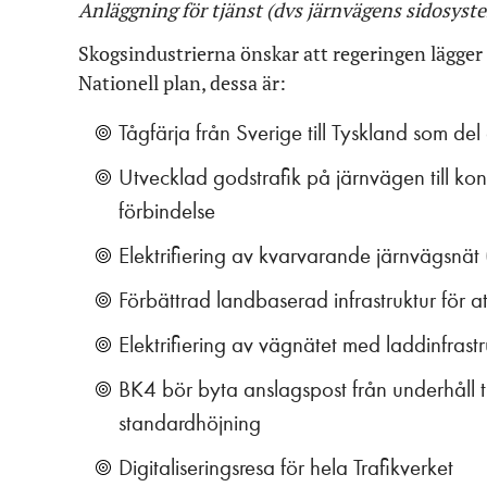
Anläggning för tjänst (dvs järnvägens sidosyst
Skogsindustrierna önskar att regeringen lägger ti
Nationell plan, dessa är:
Tågfärja från Sverige till Tyskland som del 
Utvecklad godstrafik på järnvägen till kon
förbindelse
Elektrifiering av kvarvarande järnvägsnät
Förbättrad landbaserad infrastruktur för a
Elektrifiering av vägnätet med laddinfrast
BK4 bör byta anslagspost från underhåll ti
standardhöjning
Digitaliseringsresa för hela Trafikverket