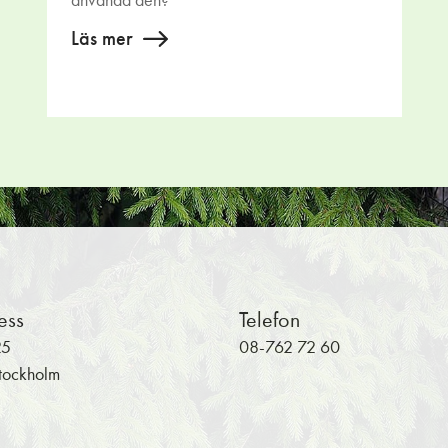
använda den?
Läs mer
Hoppa tillbaka till huvudinnehållet
ess
Telefon
25
08-762 72 60
tockholm