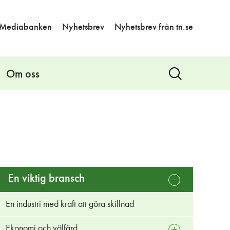
Mediabanken
Nyhetsbrev
Nyhetsbrev från tn.se
Om oss
Visa
sök
En viktig bransch
öppna
undermeny
En industri med kraft att göra skillnad
Ekonomi och välfärd