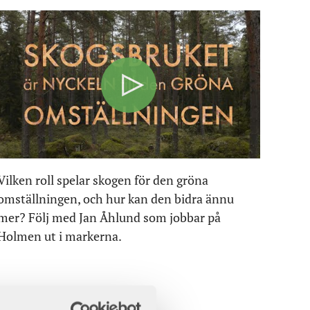
Holmen: ”Att bara se skogen som en kolsänka
är förödande på sikt”
Stenvalls Trä: ”Svensk skog är nyckeln för att
lyckas med klimatomställningen”
Rottneros: ”Vår massa används över hela
världen”
AB Hilmer Andersson: ”Vi känner ansvar för
bygden”
Vilken roll spelar skogen för den gröna
omställningen, och hur kan den bidra ännu
Bergkvist Siljan: Alla vägar bär till Insjön
mer? Följ med
Jan Åhlund som jobbar på
Holmen
ut i markern
a.
Norra Skog: ”Vi finns där skogen finns”