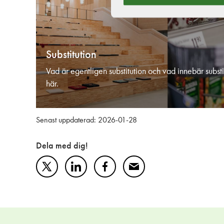
Substitution
Vad är egentligen substitution och vad innebär substi
här.
Senast uppdaterad: 2026-01-28
Dela med dig!
Twitter
LinkedIn
Facebook
Mail