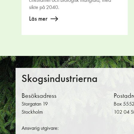
cirkularitet och biologisk mångfald, med
sikte på 2040.
Läs mer
Skogsindustrierna
Besöksadress
Postadr
Storgatan 19
Box 555
Stockholm
102 04 S
Ansvarig utgivare: