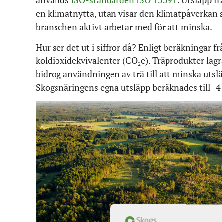
används
ISO-standarden ISO 13391
. Utsläpp 
en klimatnytta, utan visar den klimatpåverkan
branschen aktivt arbetar med för att minska.
Hur ser det ut i siffror då? Enligt beräkningar
koldioxidekvivalenter (CO₂e). Träprodukter lagr
bidrog användningen av trä till att minska uts
Skogsnäringens egna utsläpp beräknades till -4