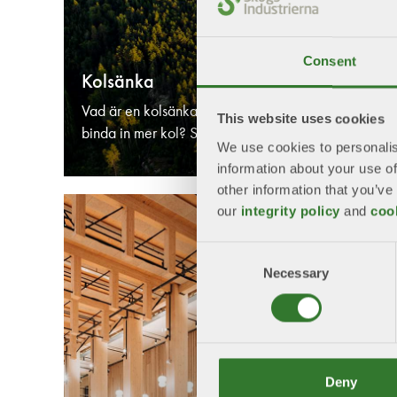
Consent
Kolsänka
Vad är en kolsänka och hur fungerar den? Hur ser sk
This website uses cookies
binda in mer kol? Svaren hittar du här.
We use cookies to personalis
information about your use of
other information that you’ve
our
integrity policy
and
coo
Consent
Necessary
Selection
Deny