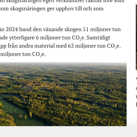
från skogsnäringen egen verksamhet räknas inte som
 som skogsnäringen ger upphov till och som
 från 2024 band den växande skogen 51 miljoner ton
ade ytterligare 6 miljoner ton CO₂e. Samtidigt
läpp från andra material med 63 miljoner ton CO₂e.
 miljoner ton CO₂e.