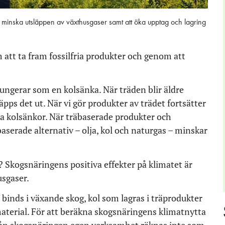
tt minska utsläppen av växthusgaser samt att öka upptag och lagring
 att ta fram fossilfria produkter och genom att
ungerar som en kolsänka. När träden blir äldre
pps det ut. När vi gör produkter av trädet fortsätter
gda kolsänkor. När träbaserade produkter och
baserade alternativ – olja, kol och naturgas – minskar
 Skogsnäringens positiva effekter på klimatet är
usgaser.
 binds i växande skog, kol som lagras i träprodukter
aterial. För att beräkna skogsnäringens klimatnytta