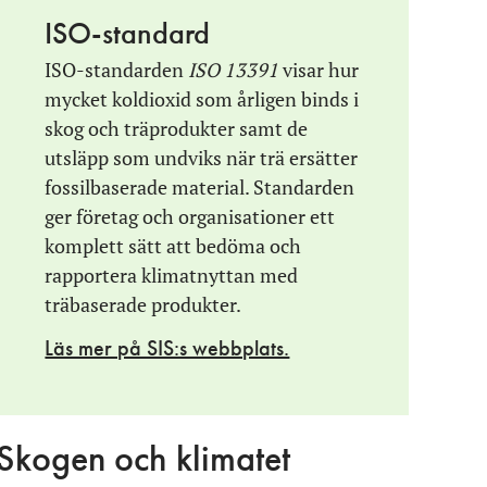
Förpackningens cirkulära kretslopp
ISO-standard
Nordic Paper: ”Vi tillverkar papper som
”Med rätt insatser går det ofta att både bruka
ISO-standarden
ISO 13391
visar hur
världen efterfrågar – med omsorg om
och ta hänsyn”
”Skogen kan bli kärnan i det cirkulära
framtiden”
mycket koldioxid som årligen binds i
samhället”
“Man måste inte göra allt själv – alla vinner
skog och träprodukter samt de
Derome: ”Våra verksamheter bidrar till en
på att samarbeta”
Så kan vi bygga ett cirkulärt samhälle
utsläpp som undviks när trä ersätter
levande landsbygd”
fossilbaserade material. Standarden
ger företag och organisationer ett
JGA: ”Jag vet få sektorer som har lika stort
inflytande som skogsindustrin”
komplett sätt att bedöma och
rapportera klimatnyttan med
Vida: ”Vi vill att alla känner stolthet över att få
träbaserade produkter.
bidra i klimatfrågan”
Läs mer på SIS:s webbplats.
Smurfit Westrock Piteå: ”Vi finns i Piteå för här
finns råvaran”
SCA: ”Skogsnäringen är helt central för våra
Skogen och klimatet
regioner”