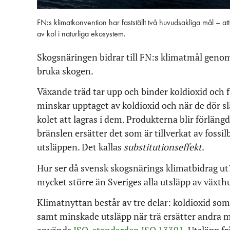
FN:s klimatkonvention har fastställt två huvudsakliga mål – a
av kol i naturliga ekosystem.
Skogsnäringen bidrar till FN:s klimatmål genom
bruka skogen.
Växande träd tar upp och binder koldioxid och f
minskar upptaget av koldioxid och när de dör slä
kolet att lagras i dem. Produkterna blir förlän
bränslen ersätter det som är tillverkat av fossil
utsläppen. Det kallas
substitutionseffekt
.
Hur ser då svensk skogsnärings klimatbidrag ut?
mycket större än Sveriges alla utsläpp av växth
Klimatnyttan består av tre delar: koldioxid som
samt minskade utsläpp när trä ersätter andra m