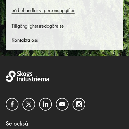
Så behandlar vi personuppgifter
Tillgänglighetsredogörelse
Kontakta oss
Facebook
Twitter
LinkedIn
YouTube
Instagram
Se också: