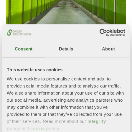
Från pappersmassa till djurfoder
Consent
Details
About
2023-10-29
Till 2040 ska Södra nå nettonollutsläpp. Har
This website uses cookies
mikroalgerna kapacitet att rena brukets vatten och
We use cookies to personalise content and ads, to
rökgaser samt kan de kan bli nya produkter?
provide social media features and to analyse our traffic.
We also share information about your use of our site with
Läs mer
our social media, advertising and analytics partners who
may combine it with other information that you’ve
provided to them or that they’ve collected from your use
Dela med dig!
of their services. Read more about our
integrity
policy
and
cookie policy
.
Twitter
LinkedIn
Facebook
Mail