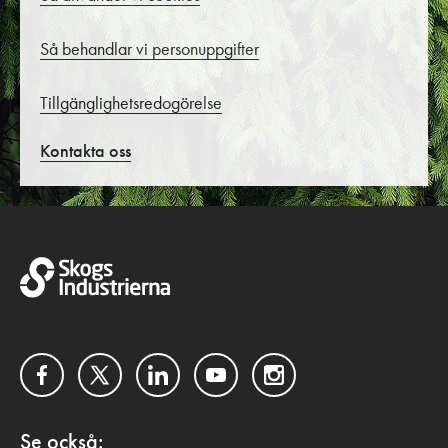
Så behandlar vi personuppgifter
Tillgänglighetsredogörelse
Kontakta oss
Facebook
Twitter
LinkedIn
YouTube
Instagram
Se också: