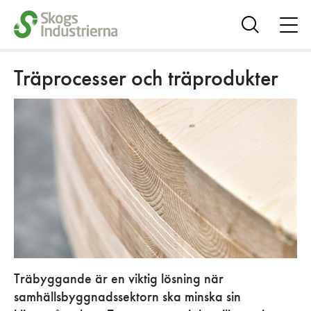
öpp
me
Visa
sök
Träprocesser och träprodukter
Träbyggande är en viktig lösning när
samhällsbyggnadssektorn ska minska sin