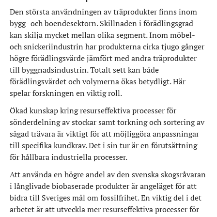
Den största användningen av träprodukter finns inom
bygg- och boendesektorn. Skillnaden i förädlingsgrad
kan skilja mycket mellan olika segment. Inom möbel-
och snickeriindustrin har produkterna cirka tjugo gånger
högre förädlingsvärde jämfört med andra träprodukter
till byggnadsindustrin. Totalt sett kan både
förädlingsvärdet och volymerna ökas betydligt. Här
spelar forskningen en viktig roll.
Ökad kunskap kring resurseffektiva processer för
sönderdelning av stockar samt torkning och sortering av
sågad trävara är viktigt för att möjliggöra anpassningar
till specifika kundkrav. Det i sin tur är en förutsättning
för hållbara industriella processer.
Att använda en högre andel av den svenska skogsråvaran
i långlivade biobaserade produkter är angeläget för att
bidra till Sveriges mål om fossilfrihet. En viktig del i det
arbetet är att utveckla mer resurseffektiva processer för