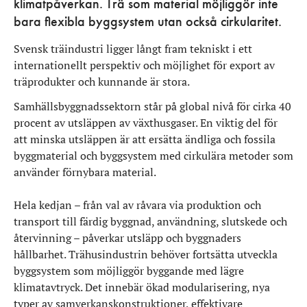
klimatpåverkan. Trä som material möjliggör inte
bara flexibla byggsystem utan också cirkularitet.
Svensk träindustri ligger långt fram tekniskt i ett
internationellt perspektiv och möjlighet för export av
träprodukter och kunnande är stora.
Samhällsbyggnadssektorn står på global nivå för cirka 40
procent av utsläppen av växthusgaser. En viktig del för
att minska utsläppen är att ersätta ändliga och fossila
byggmaterial och byggsystem med cirkulära metoder som
använder förnybara material.
Hela kedjan – från val av råvara via produktion och
transport till färdig byggnad, användning, slutskede och
återvinning – påverkar utsläpp och byggnaders
hållbarhet. Trähusindustrin behöver fortsätta utveckla
byggsystem som möjliggör byggande med lägre
klimatavtryck. Det innebär ökad modularisering, nya
typer av samverkanskonstruktioner, effektivare