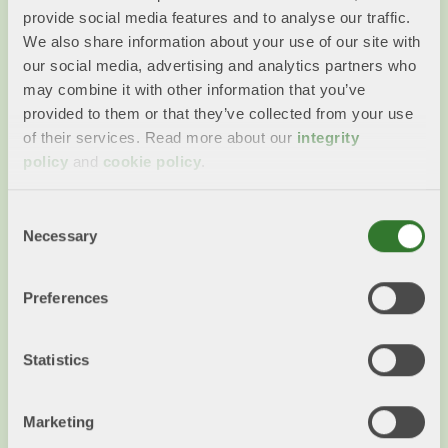
Du kanske också vill läsa...
provide social media features and to analyse our traffic.
We also share information about your use of our site with
our social media, advertising and analytics partners who
may combine it with other information that you’ve
provided to them or that they’ve collected from your use
of their services. Read more about our
integrity
policy
and
cookie policy
.
Consent
Necessary
Selection
Biosociety
Preferences
Biosociety är ett forsknings- och
innovationsprogram om cirkulär bioekonomi för
Statistics
ökad konkurrenskraft, resurseffektivitet och
resiliens.
Marketing
Läs mer