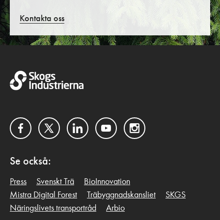
Kontakta oss
Facebook
Twitter
LinkedIn
YouTube
Instagram
Se också:
Press
Svenskt Trä
BioInnovation
Mistra Digital Forest
Träbyggnadskansliet
SKGS
Näringslivets transportråd
Arbio