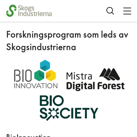
öpp
me
Visa
sök
Forskningsprogram som leds av
Skogsindustrierna