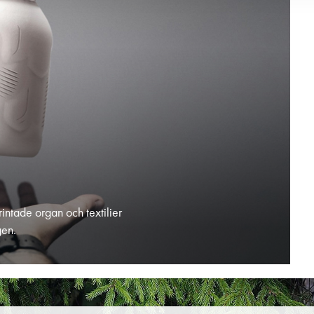
rintade organ och textilier
gen.
Hoppa tillbaka till huvudinnehållet