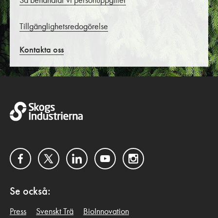
Så behandlar vi personuppgifter
Tillgänglighetsredogörelse
Kontakta oss
Facebook
Twitter
LinkedIn
YouTube
Instagram
Se också:
Press
Svenskt Trä
BioInnovation