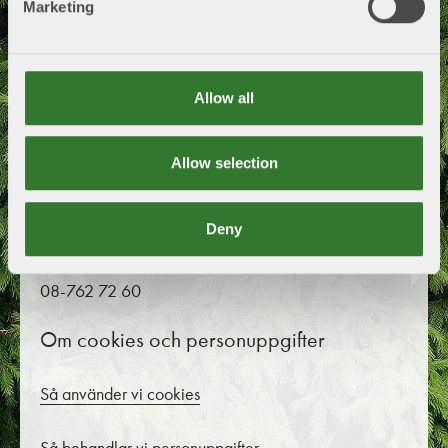
Lisa Alexandersson
Marketing
utsedd av Skogsindustrierna
Databasens namn:
Föreningen Skogsindustrierna,
Allow all
www.skogsindustrierna.se
Postadress
Allow selection
Box 55525
102 04 Stockholm
Deny
Telefon
08-762 72 60
Om cookies och personuppgifter
Så använder vi cookies