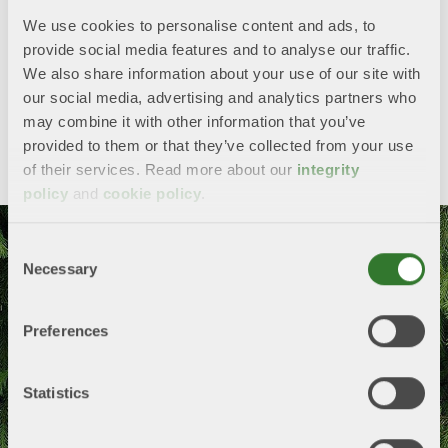
Marknadsanalytiker för trävaror
We use cookies to personalise content and ads, to
provide social media features and to analyse our traffic.
Telefon
+46 8 762 79 74
We also share information about your use of our site with
E-
christian.nielsen@skogsindustrierna.se
our social media, advertising and analytics partners who
post
may combine it with other information that you’ve
Twitter
LinkedIn
provided to them or that they’ve collected from your use
of their services. Read more about our
integrity
policy
and
cookie policy
.
Consent
Skogsindustrierna
Necessary
Selection
Besöksadress
Preferences
Storgatan 19
Stockholm
Statistics
Ansvarig utgivare: