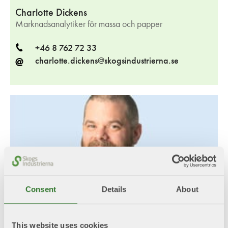
Charlotte Dickens
Marknadsanalytiker för massa och papper
Telefon
+46 8 762 72 33
E-
charlotte.dickens@skogsindustrierna.se
post
Consent
Details
About
This website uses cookies
Christian Nielsen