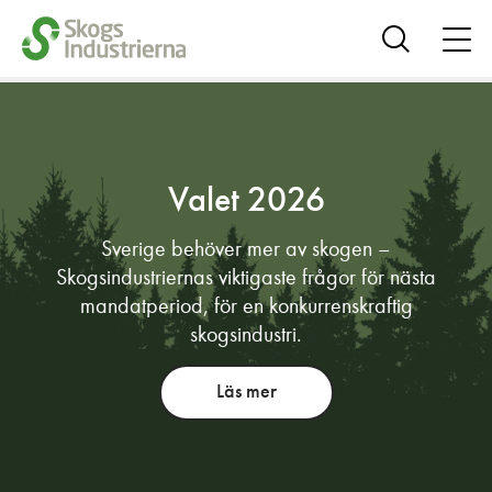
öpp
me
Visa
sök
Valet 2026
Sverige behöver mer av skogen –
Skogsindustriernas viktigaste frågor för nästa
mandatperiod, för en konkurrenskraftig
skogsindustri.
Läs mer