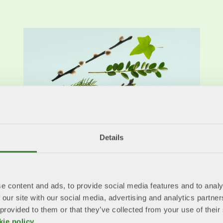
Details
Remissvar Miljö och hållbarhet
2026-05-20
Remissvar rörande miljö- och
e content and ads, to provide social media features and to analy
hållbarhetsfrågor.
 our site with our social media, advertising and analytics partn
Läs mer
 provided to them or that they’ve collected from your use of the
kie policy
.