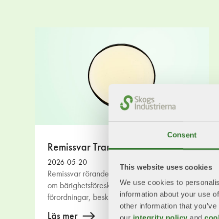
Consent
Remissvar Transport
2026-05-20
This website uses cookies
Remissvar rörande transportfrågor t ex svar
We use cookies to personalis
om bärighetsföreskrifter, ändring av
information about your use of
förordningar, beskattningar och avgifter.
other information that you’ve
Läs mer
our
integrity policy
and
coo