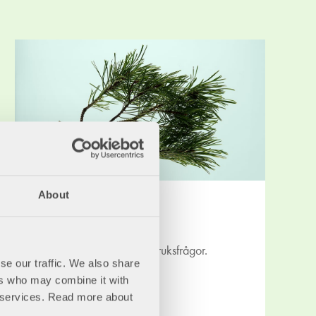
About
Remissvar Skog
2026-02-05
Remissvar rörande skogsbruksfrågor.
se our traffic. We also share
Läs mer
ers who may combine it with
ir services. Read more about