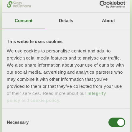
Consent
Details
About
This website uses cookies
Remissvar Transport
We use cookies to personalise content and ads, to
2026-05-20
provide social media features and to analyse our traffic.
Remissvar rörande transportfrågor t ex svar om
We also share information about your use of our site with
bärighetsföreskrifter, ändring av förordningar,
our social media, advertising and analytics partners who
beskattningar och avgifter.
may combine it with other information that you’ve
provided to them or that they’ve collected from your use
Läs mer
of their services. Read more about our
integrity
policy
and
cookie policy
.
Consent
Necessary
Selection