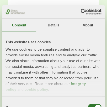
Consent
Details
About
This website uses cookies
We use cookies to personalise content and ads, to
provide social media features and to analyse our traffic.
We also share information about your use of our site with
our social media, advertising and analytics partners who
may combine it with other information that you’ve
Så tycker Skogsindustrierna om
provided to them or that they’ve collected from your use
miljötillståndsprocesser
of their services. Read more about our
integrity
policy
and
cookie policy
.
Trögheten och oförutsägbarheten i dagens
tillståndsprocesser utgör ett allvarligt hinder för
Consent
framtidsinvesteringar inom svensk skogsindustri