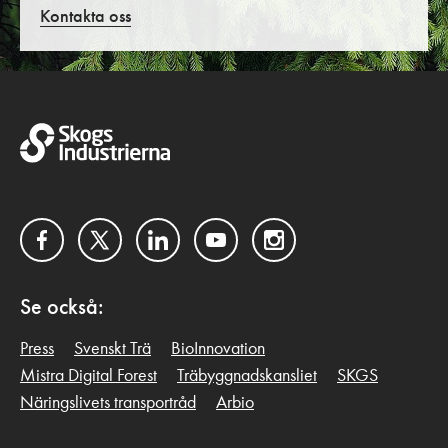
Kontakta oss
Facebook
Twitter
LinkedIn
YouTube
Instagram
Se också:
Press
Svenskt Trä
BioInnovation
Mistra Digital Forest
Träbyggnadskansliet
SKGS
Näringslivets transportråd
Arbio