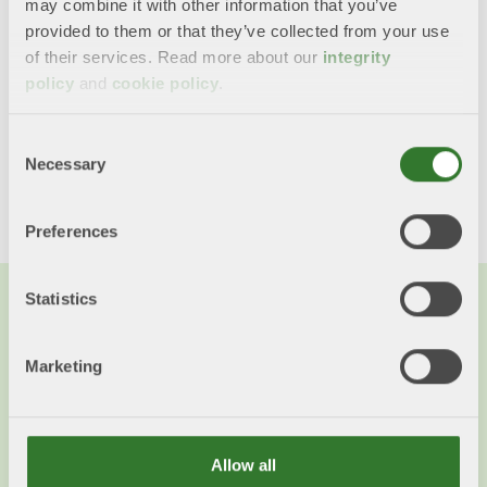
may combine it with other information that you’ve
Transport 2025.pptx
provided to them or that they’ve collected from your use
of their services. Read more about our
integrity
Cirkularitet 2025.pptx
policy
and
cookie policy
.
Consent
Dela med dig!
Necessary
Selection
Twitter
LinkedIn
Facebook
Mail
Preferences
Statistics
Du kanske också vill läsa...
Marketing
Allow all