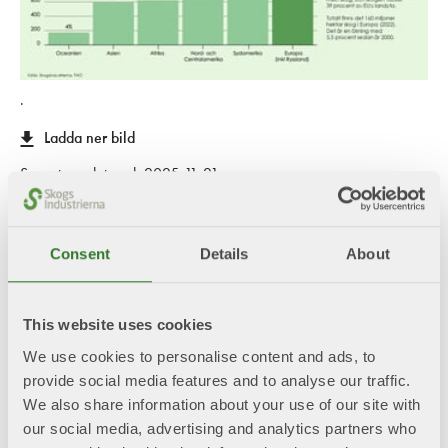
.
Ladda ner bild
Senast uppdaterad: 2025-11-21
Ladda ner presentationerna i sin helhet:
Consent
Details
About
Skog och skogsbruk 2025.pptx
This website uses cookies
Produktion export import 2025.pptx
We use cookies to personalise content and ads, to
Ekonomisk betydelse och välfärd 2025.pptx
provide social media features and to analyse our traffic.
We also share information about your use of our site with
El och energi 2025.pptx
our social media, advertising and analytics partners who