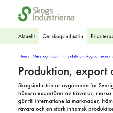
Snabblänkar
Navigation
Aktuellt
Om skogsindustrin
Prioritera
Hem
Om skogsindustrin
Statistik om skog och industri
Produktion, export 
Skogsindustrin är avgörande för Sverig
främsta exportörer av trävaror, massa
går till internationella marknader, fr
råvara och en stark inhemsk produktio