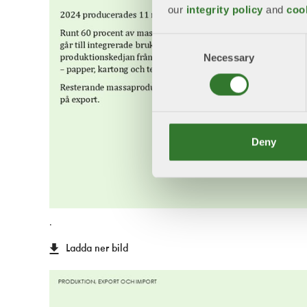
our
integrity policy
and
coo
Consent
Necessary
Selection
Deny
.
Ladda ner bild