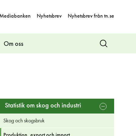
Mediabanken
Nyhetsbrev
Nyhetsbrev från tn.se
Om oss
Visa
sök
Statistik om skog och industri
öppna
undermeny
Skog och skogsbruk
Produktion, export och import