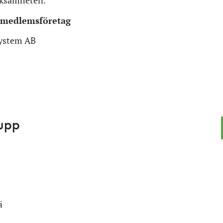
erksamheten.
 medlemsföretag
system AB
upp
ä