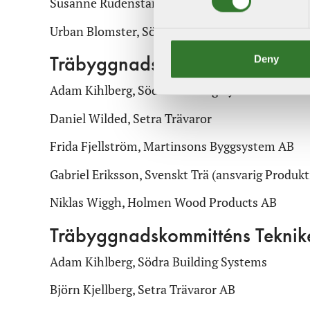
Susanne Rudenstam, Sveriges Träbyggnadskans
Urban Blomster, Södra Building Systems
Deny
Träbyggnadskommitténs Produk
Adam Kihlberg, Södra Building Systems
Daniel Wilded, Setra Trävaror
Frida Fjellström, Martinsons Byggsystem AB
Gabriel Eriksson, Svenskt Trä (ansvarig Produk
Niklas Wiggh, Holmen Wood Products AB
Träbyggnadskommitténs Teknik
Adam Kihlberg, Södra Building Systems
Björn Kjellberg, Setra Trävaror AB