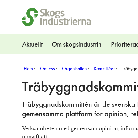
Snabblänkar
Navigation
Aktuellt
Om skogsindustrin
Prioritera
Hem
Om oss
Organisation
Kommittéer
Träbygg
Träbyggnadskommi
Träbyggnadskommittén är de svenska KL
gemensamma plattform för opinion, tek
Verksamheten med gemensam opinion, informati
uppgift att: