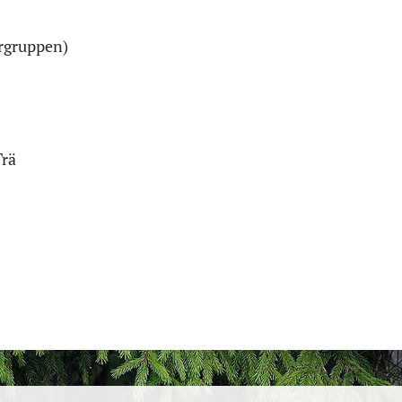
ergruppen)
Trä
Hoppa tillbaka till huvudinnehållet