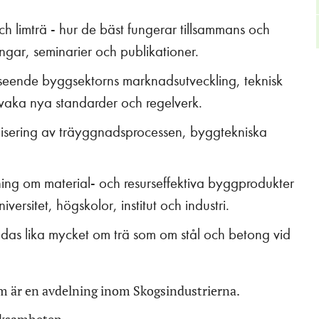
 limträ - hur de bäst fungerar tillsammans och
gar, seminarier och publikationer​.
vseende byggsektorns marknadsutveckling, teknisk
vaka nya standarder och regelverk.​
disering av träyggnadsprocessen, byggtekniska
ning om material- och resurseffektiva byggprodukter
itet, högskolor, institut och industri​.
bildas lika mycket om trä som om stål och betong vid
m är en avdelning inom Skogsindustrierna.