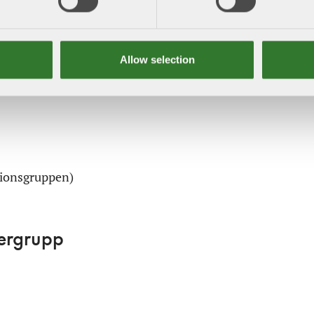
li
Allow selection
tionsgrupp
tionsgruppen)
ergrupp