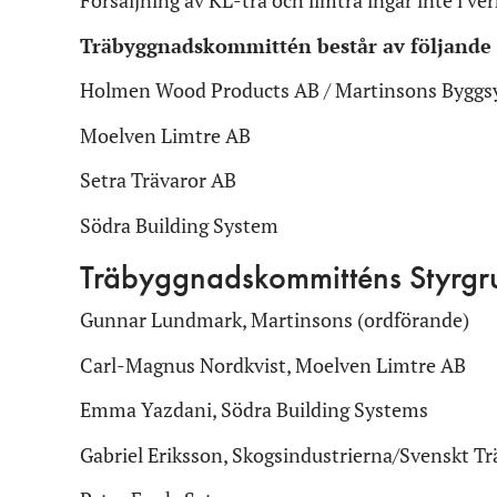
Försäljning av KL-trä och limträ ingår inte i v
Träbyggnadskommittén består av följande
Holmen Wood Products AB / Martinsons Bygg
Moelven Limtre AB
Setra Trävaror AB
Södra Building System
Träbyggnadskommitténs Styrgr
Gunnar Lundmark, Martinsons (ordförande)
Carl-Magnus Nordkvist, Moelven Limtre AB
Emma Yazdani, Södra Building Systems
Gabriel Eriksson, Skogsindustrierna/Svenskt Tr