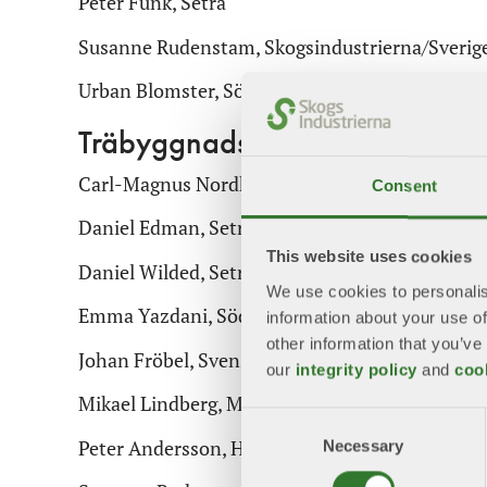
Peter Funk, Setra
Susanne Rudenstam, Skogsindustrierna/Sverig
Urban Blomster, Södra
Träbyggnadskommitténs Mark
Carl-Magnus Nordkvist, Moelven Limtre AB
Consent
Daniel Edman, Setra Trävaror
This website uses cookies
Daniel Wilded, Setra Trävaror
We use cookies to personalis
Emma Yazdani, Södra Building Systems
information about your use of
other information that you’ve
Johan Fröbel, Svensk Trä (ansvarig Marknadsg
our
integrity policy
and
coo
Mikael Lindberg, Martinsons Byggsystem
Consent
Peter Andersson, Holmen Wood Products AB
Necessary
Selection