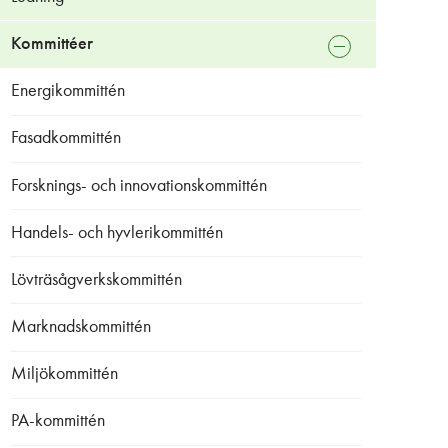
Kommittéer
stäng
undermeny
Energikommittén
Fasadkommittén
Forsknings- och innovationskommittén
Handels- och hyvlerikommittén
Lövträsågverkskommittén
Marknadskommittén
Miljökommittén
PA-kommittén