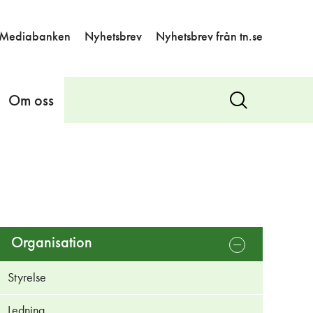
Mediabanken
Nyhetsbrev
Nyhetsbrev från tn.se
Om oss
Visa
sök
Organisation
öppna
undermeny
Styrelse
Ledning