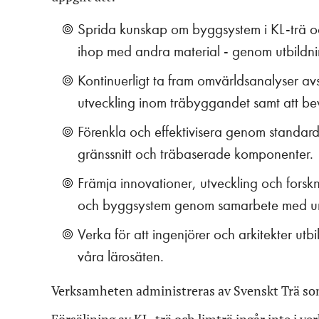
Sprida kunskap om byggsystem i KL-trä och
ihop med andra material - genom utbildnin
Kontinuerligt ta fram omvärldsanalyser a
utveckling inom träbyggandet samt att be
Förenkla och effektivisera genom standar
gränssnitt och träbaserade komponenter​.
Främja innovationer, utveckling och forsk
och byggsystem genom samarbete med univers
Verka för att ingenjörer och arkitekter ut
våra lärosäten​.
Verksamheten administreras av Svenskt Trä so