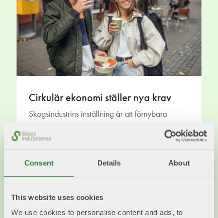
Cirkulär ekonomi ställer nya krav
Skogsindustrins inställning är att förnybara
produkter bör användas i större utsträckning än
idag samtidigt som fossila råvaror fasas ut.
Läs mer
Consent
Details
About
This website uses cookies
We use cookies to personalise content and ads, to