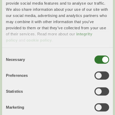
provide social media features and to analyse our traffic.
We also share information about your use of our site with
our social media, advertising and analytics partners who
may combine it with other information that you’ve
provided to them or that they’ve collected from your use
of their services. Read more about our
integrity
policy
and
cookie policy
.
Consent
Förpackningar i fokus i en mer
Necessary
Selection
cirkulär framtid
Konsumtionen måste minska och cirkulariteten
Preferences
öka om vi ska lyckas med den gröna
omställningen. Där ligger förpackningsindustrin i
Statistics
framkant.
Läs mer
Marketing