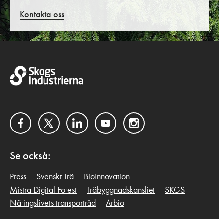
Kontakta oss
Facebook
Twitter
LinkedIn
YouTube
Instagram
Se också:
Press
Svenskt Trä
BioInnovation
Mistra Digital Forest
Träbyggnadskansliet
SKGS
Näringslivets transportråd
Arbio