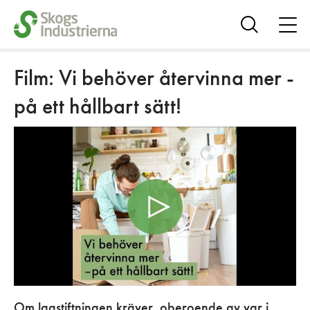
öpp
me
Visa
sök
Film: Vi behöver återvinna mer -
på ett hållbart sätt!
Om lagstiftningen kräver, oberoende av var i