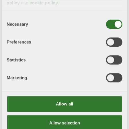
policy
and
cookie policy
.
Consent
Necessary
Selection
Preferences
Yttrande över Kommissionens förslag till
ändring av EU:s klimatlag och EU:s
klimatmål för 2040
Statistics
2025-09-11
Skogsindustrierna tillstyrker kommissionens förlag
Marketing
men det kvarstår många oklarheter som behöver
redas ut.
Allow all
Läs mer
Allow selection