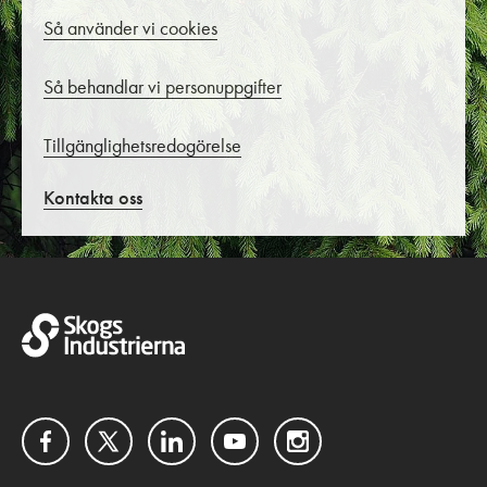
Så använder vi cookies
Så behandlar vi personuppgifter
Tillgänglighetsredogörelse
Kontakta oss
Facebook
Twitter
LinkedIn
YouTube
Instagram