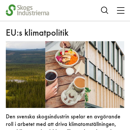
öpp
me
Visa
sök
EU:s klimatpolitik
Den svenska skogsindustrin spelar en avgörande
roll i arbetet med att driva klimatomställningen,