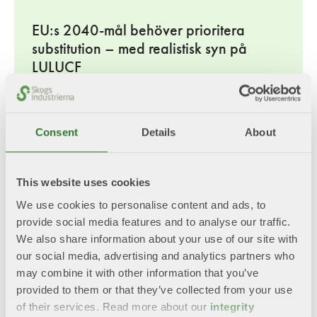
EU:s 2040-mål behöver prioritera
substitution – med realistisk syn på
LULUCF
2025-09-17
EU-beslutsfattare och företrädare från branschen
möts på inbjudan av Sverige och Finlands
Consent
Details
About
regeringar för att prata om skog och bioekonomi.
Läs mer
This website uses cookies
We use cookies to personalise content and ads, to
provide social media features and to analyse our traffic.
We also share information about your use of our site with
our social media, advertising and analytics partners who
may combine it with other information that you’ve
provided to them or that they’ve collected from your use
of their services. Read more about our
integrity