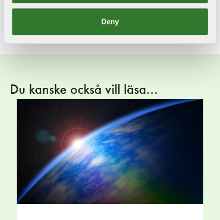
Dela med dig!
Twitter
LinkedIn
Facebook
Mail
Deny
Du kanske också vill läsa...