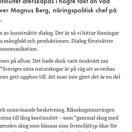
tinuitet återskapas i högre takt än vad
ver Magnus Berg, näringspolitisk chef på
.
 av konstruktiv dialog. Det är så vi hittar lösningar
ska mångfald och produktionen. Dialog förutsätter
ch kommunikation.
onen på allvar. Det hade dock varit önskvärt om
veriges sista naturskogar är på väg att avverkas
 gett upphov till. Att man inte gjort det är en del
 och missvisande beskrivning. Riksskogstaxeringen
knutna till lång kontinuitet – som ”gammal skog med
arealen skog som klassas som livsmiljötyp ökar för