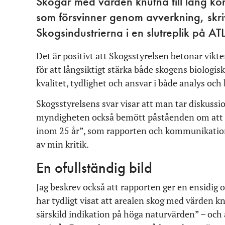
Skogar med värden knutna till lång kon
som försvinner genom avverkning, skri
Skogsindustrierna i en slutreplik på ATL
Det är positivt att Skogsstyrelsen betonar vikten
för att långsiktigt stärka både skogens biologi
kvalitet, tydlighet och ansvar i både analys o
Skogsstyrelsens svar visar att man tar diskussi
myndigheten också bemött påståenden om att ”S
inom 25 år”, som rapporten och kommunikationen
av min kritik.
En ofullständig bild
Jag beskrev också att rapporten ger en ensidig
har tydligt visat att arealen skog med värden 
särskild indikation på höga naturvärden” – och 