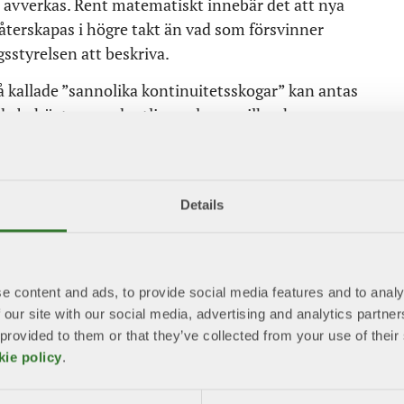
en avverkas. Rent matematiskt innebär det att nya
återskapas i högre takt än vad som försvinner
styrelsen att beskriva.
 kallade ”sannolika kontinuitetsskogar” kan antas
ade behövts en ordentlig analys av vilka skogar som
villiga avsättningar. Nu är det snarare en
ed siffror för enstaka år, som används för att göra
en.
Details
gerar för att stoppa avverkningar av just sådana
å att de fjärranalyser som rapporten bygger på inte
 faktiska naturvärden. Skogar som fångats i
e content and ads, to provide social media features and to analy
ra annat än relativt triviala skogar när
 our site with our social media, advertising and analytics partn
etens tillsynsarbete.
 provided to them or that they’ve collected from your use of the
kie policy
.
. Skogsbruket gjorde en radikal omställning för 30 år