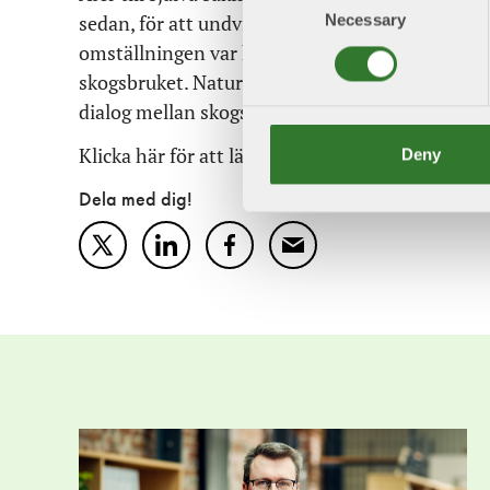
sedan, för att undvika en kris för den biologisk
Necessary
Selection
omställningen var helt nödvändig. I dag ser vi 
skogsbruket. Naturvårdsarbetet behöver utvecklas
dialog mellan skogsbruket och myndigheten.
Klicka här för att läsa
slutrepliken på ATL:s deb
Deny
Dela med dig!
Twitter
LinkedIn
Facebook
Mail