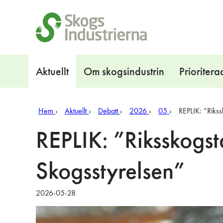
Snabblänkar
Navigation
Aktuellt
Om skogsindustrin
Prioritera
Hem
Aktuellt
Debatt
2026
05
REPLIK: ”Rikss
REPLIK: ”Riksskogsta
Skogsstyrelsen”
2026-05-28