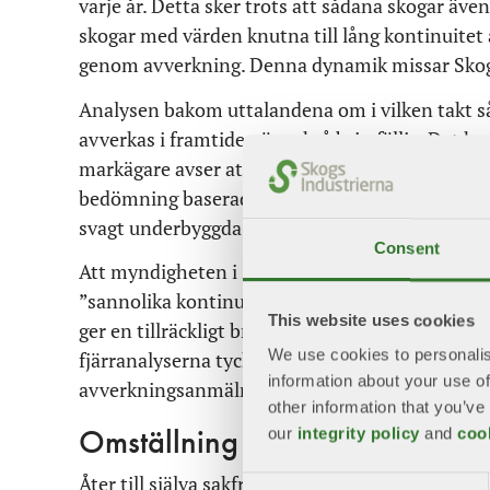
varje år. Detta sker trots att sådana skogar äv
skogar med värden knutna till lång kontinuitet 
genom avverkning. Denna dynamik missar Skogs
Analysen bakom uttalandena om i vilken takt så
avverkas i framtiden är också bristfällig. Det h
markägare avser att bruka respektive har som fri
bedömning baserad på ett enkelt räkneexempel m
svagt underbyggda antaganden långt fram i tid
Consent
Att myndigheten i sin tillsynsverksamhet inte a
”sannolika kontinuitetsskogar” illustrerar ocks
This website uses cookies
ger en tillräckligt bra beskrivning av skogarnas
We use cookies to personalis
fjärranalyserna tycks helt enkelt inte ansetts va
information about your use of
avverkningsanmälningarna granskats i myndigh
other information that you’ve
our
integrity policy
and
coo
Omställning har gett resultat
Åter till själva sakfrågan, utvecklingen i skogen
Consent