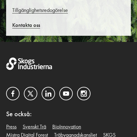
Tillgänglighetsredogörelse
Kontakta oss
Facebook
Twitter
LinkedIn
YouTube
Instagram
Se också:
Press
Svenskt Trä
BioInnovation
Mistra Digital Forest
Träbyggnadskansliet
SKGS