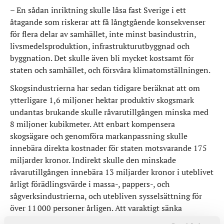
– En sådan inriktning skulle låsa fast Sverige i ett
åtagande som riskerar att få långtgående konsekvenser
för flera delar av samhället, inte minst basindustrin,
livsmedelsproduktion, infrastrukturutbyggnad och
byggnation. Det skulle även bli mycket kostsamt för
staten och samhället
,
och försvåra klimatomställningen.
Skogsindustrierna har sedan tidigare beräknat att om
ytterligare 1,6 miljoner hektar produktiv skogsmark
undantas brukande skulle råvarutillgången minska med
8 miljoner kubikmeter. Att enbart kompensera
skogsägare och genomföra markanpassning skulle
innebära direkta kostnader för staten motsvarande 175
miljarder kronor. Indirekt skulle den minskade
råvarutillgången innebära 13 miljarder kronor i uteblivet
årligt förädlingsvärde i massa-, pappers-, och
sågverksindustrierna, och utebliven sysselsättning för
över 11 000 personer årligen. Att varaktigt sänka
avverkningsnivån motsvarande 8 miljoner kubikmeter