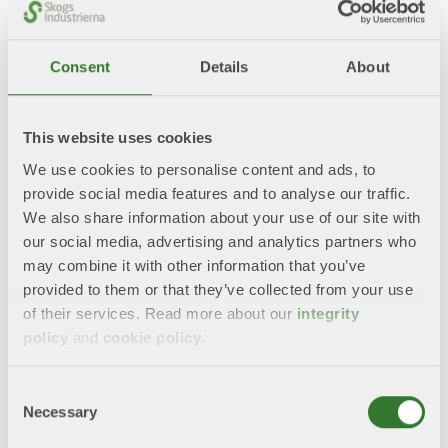
skulle innebära en samhällsekonomisk nuvärdesförlust
om 360 miljarder kronor över 100 år.
Consent
Details
About
Olyckligt att inte tillämpa ”icke-
försämringskrav” på regional nivå
This website uses cookies
Inom förordningen finns ett så kallat icke-
We use cookies to personalise content and ads, to
försämringskrav.
Det innebär att
tillståndet
provide social media features and to analyse our traffic.
i
de
livsmiljöer
som
anses ha
ett gott tillstånd
inte får
We also share information about your use of our site with
försämras avsevärt.
Det finns möjligheter att tillämpa
our social media, advertising and analytics partners who
detta krav på regional nivå, vilket ger möjlighet att bruka
may combine it with other information that you’ve
skogliga naturtyper så länge lika mycket naturtyp
provided to them or that they’ve collected from your use
nyskapas på andra platser inom regionen.
of their services. Read more about our
integrity
Myndigheterna föreslår att Sverige inte ska använda
policy
and
cookie policy
.
denna möjlighet. De vill i stället tillämpa kravet för varje
specifikt område.
Consent
– Myndigheternas förslag är olyckligt eftersom det leder
Necessary
Selection
till ett ineffektivt miljövårdsarbete. Det kan vara mer