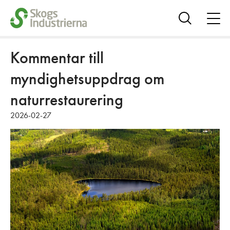
öpp
me
Visa
sök
Kommentar till
myndighetsuppdrag om
naturrestaurering
2026-02-27