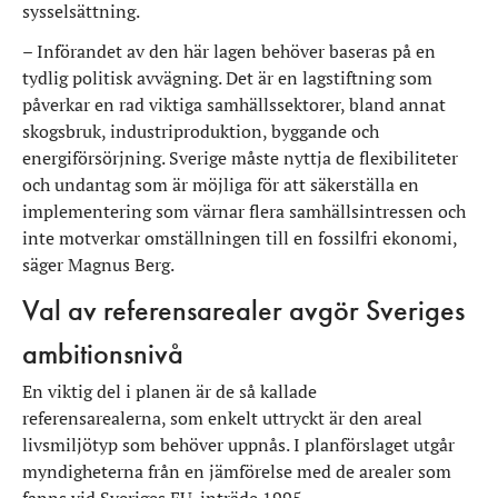
sysselsättning.
– Införandet av den här lagen behöver baseras på en
tydlig politisk avvägning
.
Det är en lagstiftning som
påverkar en rad viktiga samhällssektorer, bland annat
skogsbruk, industriproduktion, byggande och
energiförsörjning
.
Sverige måste nyttja de flexibiliteter
och undantag som är möjliga för att säkerställa en
implementering som värnar flera samhällsintressen och
inte motverkar omställningen till en fossilfri ekonomi,
säger Magnus Berg.
Val av referensarealer avgör Sveriges
ambitionsnivå
En viktig del i planen är de så kallade
referensarealerna, som enkelt uttryckt är den areal
livsmiljötyp som behöver uppnås. I planförslaget utgår
myndigheterna från en jämförelse med de arealer som
fanns vid Sveriges EU-inträde 1995.