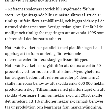
– Referensarealernas storlek blir avgörande för hur
stort Sverige åtagande blir. De måste sättas så att de är
rimliga utifrån flera samhällsmål, och bygga vidare på de
naturvårdsinsatser som Sverige redan gjort. Det är både
möjligt och rimligt för regeringen att använda 1995 som
referensår i det fortsatta arbetet.
Naturvårdsverket har parallellt med planförslaget haft i
uppdrag att ta fram underlag för reviderade
referensarealer för flera skogliga livsmiljötyper.
Naturvårdsverket har utgått ifrån att denna areal är 20
procent av ett förindustriellt tillstånd. Myndigheterna
har tidigare bedömt att referensarealer på denna nivå
skulle innebära behov av att skydda cirka 600 000 hektar
produktionsskog. Tillsammans med planförslaget om att
skydda ytterligare 1 miljon hektar skog till 2050, skulle
det innebära att 1,6 miljoner hektar skogsmark behöver
tas ur produktion och begränsas från markanvändning.