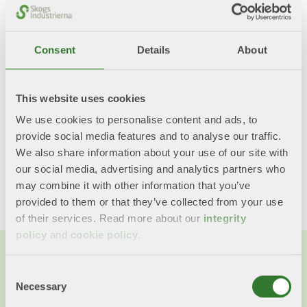
2025-12-19
Skogsindustrierna ser positivt på att planen
Consent
Details
About
innehåller satsningar som stärker robustheten i
transportsystemet, t.ex. medel till isbrytare.
Läs mer
This website uses cookies
We use cookies to personalise content and ads, to
provide social media features and to analyse our traffic.
We also share information about your use of our site with
Dela med dig!
our social media, advertising and analytics partners who
Twitter
LinkedIn
Facebook
Mail
may combine it with other information that you’ve
provided to them or that they’ve collected from your use
of their services. Read more about our
integrity
policy
and
cookie policy
.
Consent
Necessary
Selection