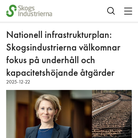
öpp
me
Visa
sök
Nationell infrastrukturplan:
Skogsindustrierna välkomnar
fokus på underhåll och
kapacitetshöjande åtgärder
2025-12-22