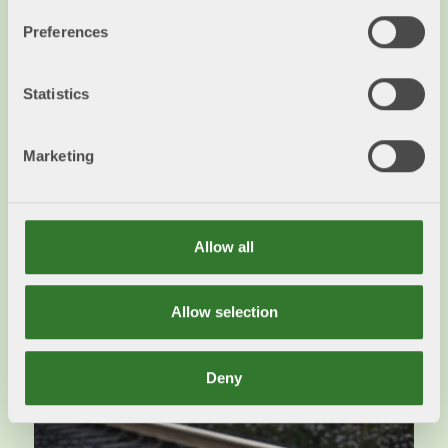
Preferences
Statistics
Marketing
Underhållsskuld
Den växande underhållsskulden för väg och
Allow all
järnväg hotar både ekonomisk tillväxt och
klimatmål.
Allow selection
Läs mer
Deny