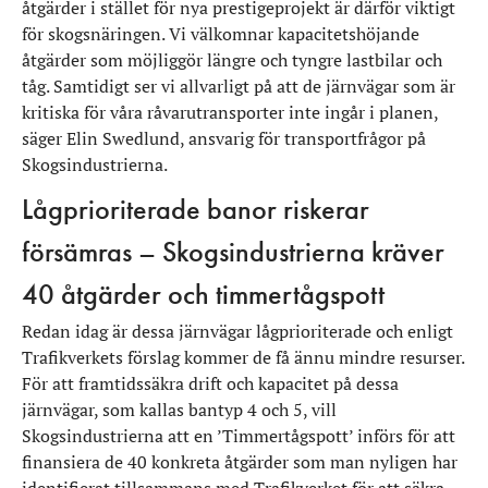
åtgärder i stället för nya prestigeprojekt är därför viktigt
för skogsnäringen. Vi välkomnar kapacitetshöjande
åtgärder som möjliggör längre och tyngre lastbilar och
tåg. Samtidigt ser vi allvarligt på att de järnvägar som är
kritiska för våra råvarutransporter inte ingår i planen,
säger Elin Swedlund, ansvarig för transportfrågor på
Skogsindustrierna.
Lågprioriterade banor riskerar
försämras – Skogsindustrierna kräver
40 åtgärder och timmertågspott
Redan idag är dessa järnvägar lågprioriterade och enligt
Trafikverkets förslag kommer de få ännu mindre resurser.
För att framtidssäkra drift och kapacitet på dessa
järnvägar, som kallas bantyp 4 och 5, vill
Skogsindustrierna att en ’Timmertågspott’ införs för att
finansiera de 40 konkreta åtgärder som man nyligen har
identifierat tillsammans med Trafikverket för att säkra