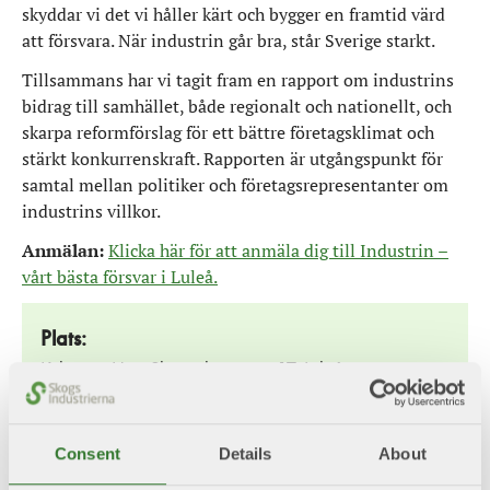
skyddar vi det vi håller kärt och bygger en framtid värd
att försvara. När industrin går bra, står Sverige starkt.
Tillsammans har vi tagit fram en rapport om industrins
bidrag till samhället, både regionalt och nationellt, och
skarpa reformförslag för ett bättre företagsklimat och
stärkt konkurrenskraft. Rapporten är utgångspunkt för
samtal mellan politiker och företagsrepresentanter om
industrins villkor.
Anmälan:
Klicka här för att anmäla dig till Industrin –
vårt bästa försvar i Luleå.
Plats:
Kulturens Hus, Skeppsbrogatan 17, Luleå
Startar:
1 december 2025, kl 13.00
Consent
Details
About