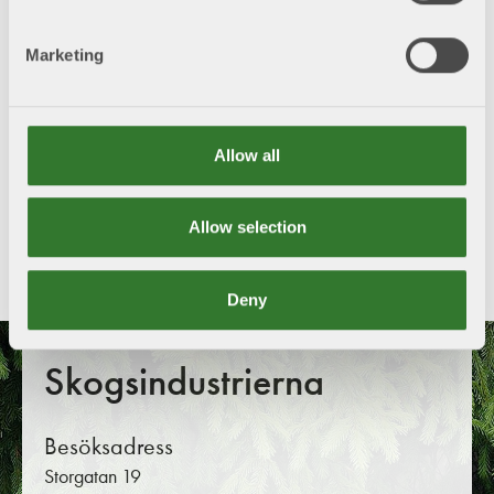
beredskap och säkerhet. Landets fem tyngsta
industriorganisationer har identifierat konkreta
Marketing
reformförslag inom centrala områden som stärker Sveriges
konkurrenskraft. Tillsammans utgör de en kraftsamling för
att lyfta Sveriges tillväxt och trygghet.
Allow all
Dela med dig!
Allow selection
Twitter
LinkedIn
Facebook
Mail
Deny
Skogsindustrierna
Besöksadress
Storgatan 19