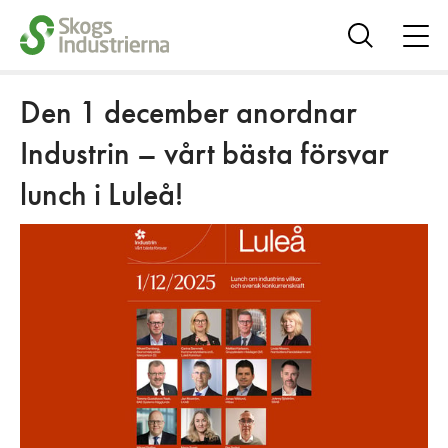
öpp
me
Visa
sök
Den 1 december anordnar
Industrin – vårt bästa försvar
lunch i Luleå!