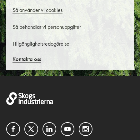
Så använder vi cookies
Så behandlar vi personuppgifter
Tillgänglighetsredogörelse
Kontakta oss
Facebook
Twitter
LinkedIn
YouTube
Instagram