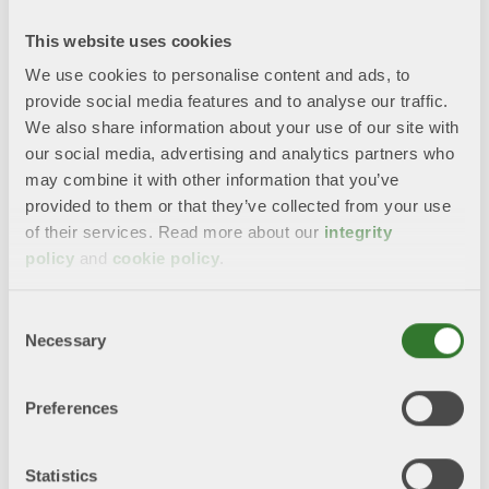
Slutar:
1 december 2025, kl 15.00
This website uses cookies
We use cookies to personalise content and ads, to
provide social media features and to analyse our traffic.
We also share information about your use of our site with
our social media, advertising and analytics partners who
may combine it with other information that you’ve
provided to them or that they’ve collected from your use
of their services. Read more about our
integrity
policy
and
cookie policy
.
Consent
Necessary
Selection
Läs rapporten "Industrin – vårt bästa
försvar" med 43 reformförslag inom sju
Preferences
områden som stärker Sveriges
konkurrenskraft.
Den svenska industrin, Sveriges
Statistics
ryggrad, är i allt högre omfattning central för landets