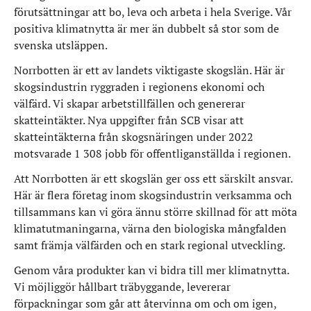
förutsättningar att bo, leva och arbeta i hela Sverige. Vår
positiva klimatnytta är mer än dubbelt så stor som de
svenska utsläppen.
Norrbotten är ett av landets viktigaste skogslän. Här är
skogsindustrin ryggraden i regionens ekonomi och
välfärd. Vi skapar arbetstillfällen och genererar
skatteintäkter. Nya uppgifter från SCB visar att
skatteintäkterna från skogsnäringen under 2022
motsvarade 1 308 jobb för offentliganställda i regionen.
Att Norrbotten är ett skogslän ger oss ett särskilt ansvar.
Här är flera företag inom skogsindustrin verksamma och
tillsammans kan vi göra ännu större skillnad för att möta
klimatutmaningarna, värna den biologiska mångfalden
samt främja välfärden och en stark regional utveckling.
Genom våra produkter kan vi bidra till mer klimatnytta.
Vi möjliggör hållbart träbyggande, levererar
förpackningar som går att återvinna om och om igen,