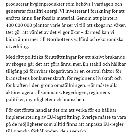
producerar hygienprodukter som behövs i vardagen och
genererar fossilfri energi. Vi investerar i forskning för att
ersätta ännu fler fossila material. Genom att plantera
400 000 000 plantor varje år ser vi till att skogarna växer.
Det gör att värdet av det vi gör ökar – därmed kan vi
bidra ännu mer till Norrbottens välfärd och ekonomiska
utveckling.
Med rätt politiska förutsättningar för ett aktivt brukande
av skogen går det att göra ännu mer. En stabil och hållbar
tillgång på förnybar skogsråvara är en central faktor för
branschens konkurrenskraft, för regionens livskraft och
för kraften i den gröna omställningen. Här måste alla
aktörer agera tillsammans. Regeringen, regionens
politiker, myndigheter och branschen.
För det första handlar det om att verka för en hållbar
implementering av EU-lagstiftning. Sverige måste ta vara
på de möjligheter som alltid finns att anpassa EU-regler
till svenska förhållanden, den svenska