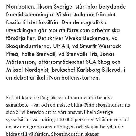
Norrbotten, liksom Sverige, står inför betydande
framtidsutmaningar. Vi ska ställa om från det
fossila till det fossilfria. Den demografiska
utvecklingen går mot att färre som arbetar ska
försörja fler. Det skriver Viveka Beckeman, vd
Skogsindustrierna, Ulf Aili, vd Smurfit Westrock
Piteå, Folke Stenvall, vd Stenvalls Trä, Jonas
Mårtensson, affärsområdeschef SCA Skog och
Mikael Nordqvist, brukschef Karlsborg Billerud, i
en debattartikel i Norrbottens-kuriren.
För att klara de långsiktiga utmaningarna behövs
samarbete – var och en måste bidra. Från skogsindustrins
sida är vi beredda att ta vårt ansvar. I hela Sverige
sysselsätter vår näring 140 000 personer. Vi är en central
del av den gröna omställningen och skapar betydande
bidrag till välfärden. Skogsindustrin skapar