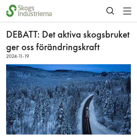
öpp
me
Visa
sök
DEBATT: Det aktiva skogsbruket
ger oss förändringskraft
2024-11-19