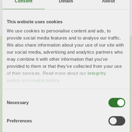
Consent
Details
About
Dela med dig!
Twitter
LinkedIn
Facebook
Mail
This website uses cookies
We use cookies to personalise content and ads, to
provide social media features and to analyse our traffic.
We also share information about your use of our site with
our social media, advertising and analytics partners who
may combine it with other information that you’ve
provided to them or that they’ve collected from your use
of their services. Read more about our
integrity
policy
and
cookie policy
.
Consent
Necessary
Selection
Preferences
DEBATT: Skogsindustrin har kraft att