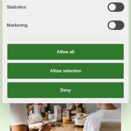
göra skillnad
Statistics
2024-11-18
Den svenska skogsindustrin skapar
Marketing
förutsättningar för att bo och arbeta och är en
central del av den gröna omställningen.
Läs mer
Allow all
Allow selection
Deny