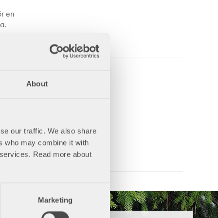
ör en
a.
bar
About
se our traffic. We also share
man,
ers who may combine it with
ir services. Read more about
Marketing