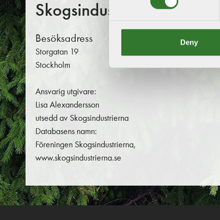
Skogsindustrierna
Besöksadress
Postadr
Deny
Storgatan 19
Box 555
Stockholm
102 04 S
Ansvarig utgivare:
Lisa Alexandersson
utsedd av Skogsindustrierna
Databasens namn:
Föreningen Skogsindustrierna,
www.skogsindustrierna.se