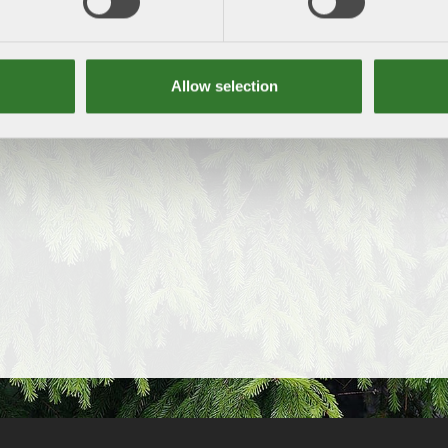
ess
Telefon
Allow selection
25
08-762 72 60
tockholm