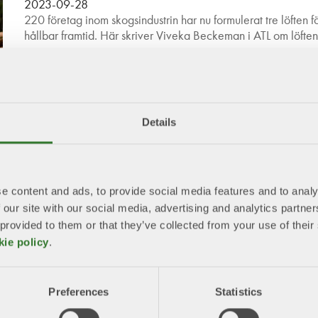
2023-09-28
220 företag inom skogsindustrin har nu formulerat tre löften f
hållbar framtid. Här skriver Viveka Beckeman i ATL om löften
DI Debatt: Tre löften för en mer håll
Details
värld
2023-09-26
Det här är vår gemensamma utgångspunkt för dialog och
e content and ads, to provide social media features and to analy
samarbeten för en hållbar utveckling, skriver Viveka Becke
 our site with our social media, advertising and analytics partn
vd Skogsindustrierna.
 provided to them or that they’ve collected from your use of the
kie policy
.
Hoppa tillbaka till huvudinnehållet
Preferences
Statistics